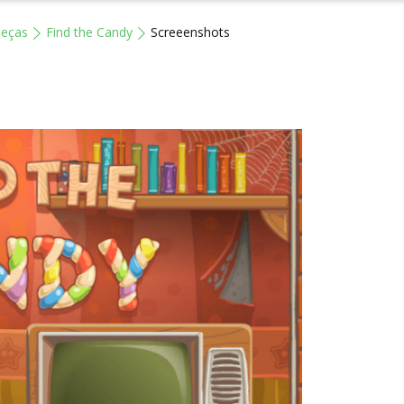
beças
Find the Candy
Screeenshots