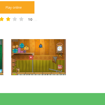
Play online
10
3.40