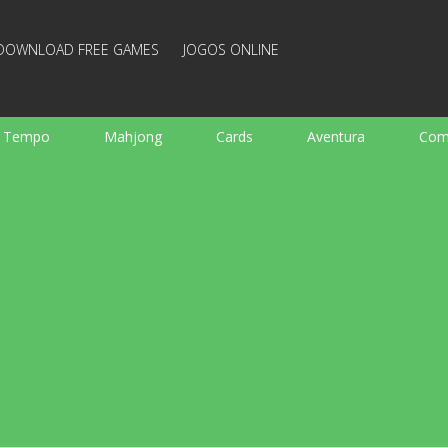
DOWNLOAD FREE GAMES
JOGOS ONLINE
e Tempo
Mahjong
Cards
Aventura
Com
Ação
Esportes
Arcade
Culinaria
Tiro
 garotos
Família
Quebra-cabeças
Arcanoid