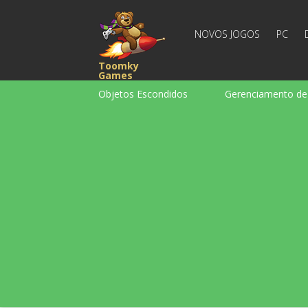
NOVOS JOGOS
PC
Toomky
Games
Objetos Escondidos
Gerenciamento d
Puzzle
Corrida
Estratégia
para Infantis
Para garotas
Para
Tabuleiro