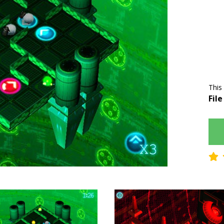
This
File