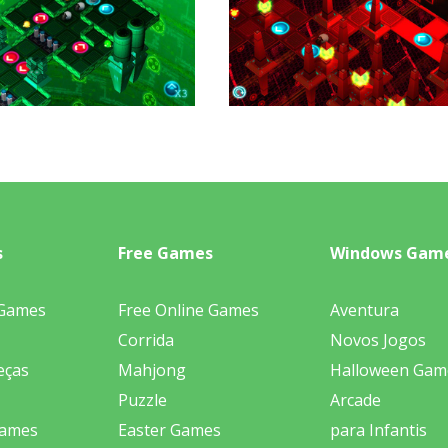
s
Free Games
Windows Gam
 Games
Free Online Games
Aventura
Corrida
Novos Jogos
eças
Mahjong
Halloween Gam
Puzzle
Arcade
Games
Easter Games
para Infantis