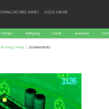
DOWNLOAD FREE GAMES
JOGOS ONLINE
e Tempo
Mahjong
Cards
Aventura
Com
Ação
Esportes
Arcade
Culinaria
Tiro
Running Sheep
Screeenshots
 garotos
Família
Quebra-cabeças
Arcanoid