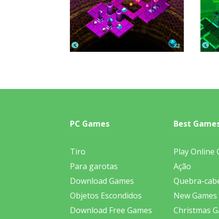
PC Games
Best Game
Tiro
Play Online
Para garotas
Ação
Download Games
Quebra-cab
Objetos Escondidos
New Games
Download Free Games
Christmas 