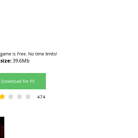
 game is Free. No time limits!
 size:
39.6Mb
Download for PC
474
2.33