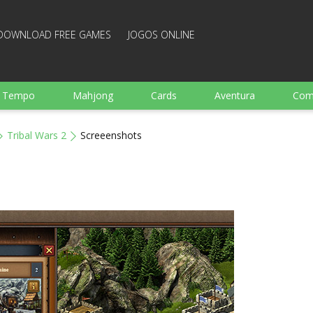
DOWNLOAD FREE GAMES
JOGOS ONLINE
e Tempo
Mahjong
Cards
Aventura
Com
Ação
Esportes
Arcade
Culinaria
Tiro
Tribal Wars 2
Screeenshots
 garotos
Família
Quebra-cabeças
Arcanoid