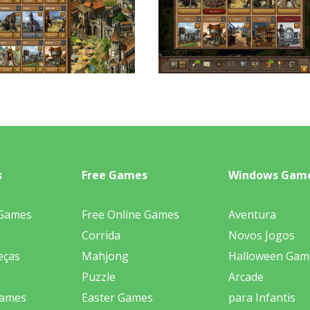
s
Free Games
Windows Gam
 Games
Free Online Games
Aventura
Corrida
Novos Jogos
eças
Mahjong
Halloween Gam
Puzzle
Arcade
Games
Easter Games
para Infantis