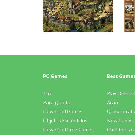
PC Games
Best Game
Tiro
Play Online
Para garotas
Ação
Download Games
Quebra-cab
Objetos Escondidos
New Games
Download Free Games
Christmas 