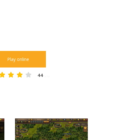
Play online
44
3.73