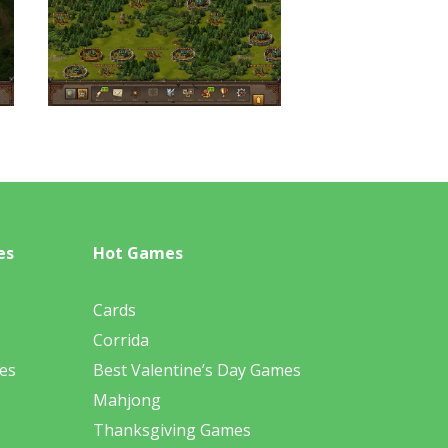
es
Hot Games
Cards
Corrida
es
Best Valentine’s Day Games
Mahjong
Thanksgiving Games