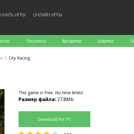
КАЧАТЬ ИГРЫ
ОНЛАЙН ИГРЫ
жонг
Пасьянсы
Бродилки
Шарики
П
е
Аркады
Готовка
Стрелялки
Для де
ки
City Racing
Для всей семьи
Логические
Настольные
Арк
This game is Free. No time limits!
Размер файла:
27.8Mb
Download for PC