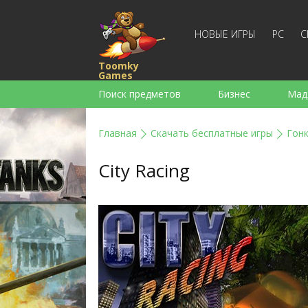
НОВЫЕ ИГРЫ
PC
С
Toomky
Games
Поиск предметов
Бизнес
Мад
Стратегии
Экшен
Спортивны
Главная
Скачать бесплатные игры
Гон
Для девочек
Для мальчиков
City Racing
Слова