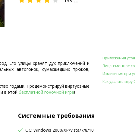
133
4.37
Приложения уста
од. Его улицы хранят дух приключений и
Лицензионное с
альных автогонок, сумасшедших трюков,
Изменения при уст
Как удалить игру C
тво годами. Продемонстрируй виртуозные
и в этой
бесплатной гоночной игре
!
Системные требования
OC: Windows 2000/XP/Vista/7/8/10