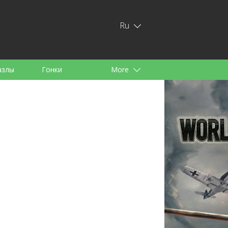
Ru
азлы
Гонки
More
тей
аноид