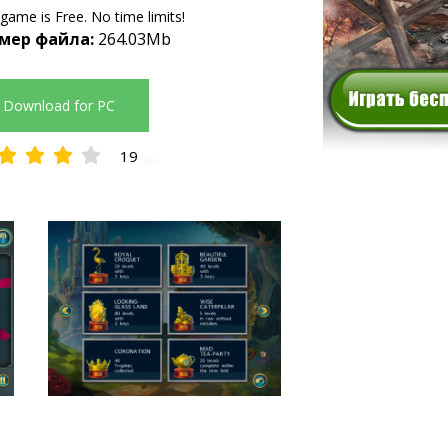
 game is Free. No time limits!
мер файла:
264.03Mb
Download for PC
19
3.89