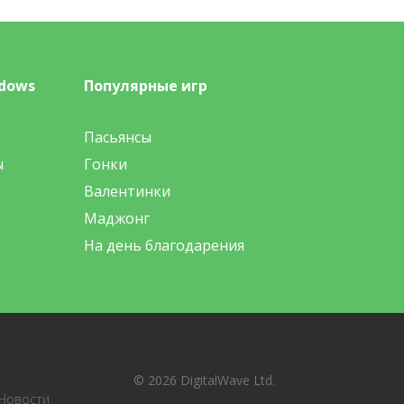
dows
Популярные игр
Пасьянсы
ы
Гонки
Валентинки
Маджонг
На день благодарения
© 2026 DigitalWave Ltd.
Новости