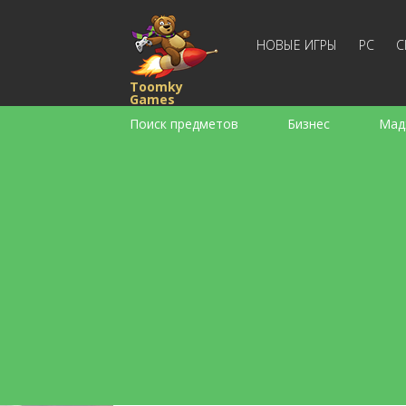
НОВЫЕ ИГРЫ
PC
С
Toomky
Games
Поиск предметов
Бизнес
Мад
Стратегии
Экшен
Спортивны
Для девочек
Для мальчиков
Слова