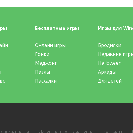
гры
Бесплатные игры
Игры для Win
айн
Онлайн игры
Бродилки
Гонки
Недавние игр
Маджонг
Halloween
ы
Пазлы
Аркады
во
Пасхалки
Для детей
денциальности
Лицензионное соглашение
Контакты