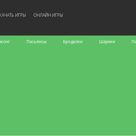
КАЧАТЬ ИГРЫ
ОНЛАЙН ИГРЫ
жонг
Пасьянсы
Бродилки
Шарики
П
е
Аркады
Готовка
Стрелялки
Для де
Для всей семьи
Логические
Настольные
Арк