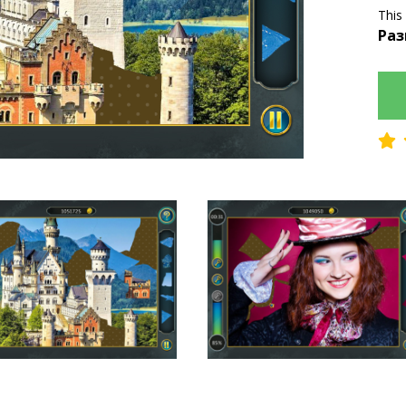
This
Раз