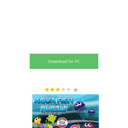
Download for PC
20
3.10