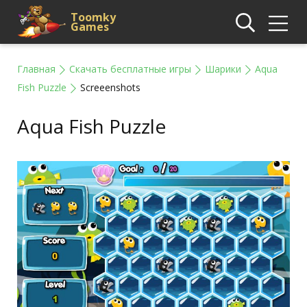
Toomky
Games
Главная
Скачать бесплатные игры
Шарики
Aqua
Fish Puzzle
Screeenshots
Aqua Fish Puzzle