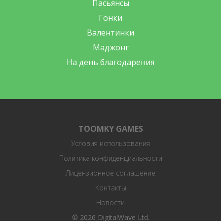
Пасьянсы
Гонки
Валентинки
Маджонг
На день благодарения
TOOMKY GAMES
Условия использования
Политика конфиденциальности
Лицензионное соглашение
Контакты
Новости
© 2026 DigitalWave Ltd.