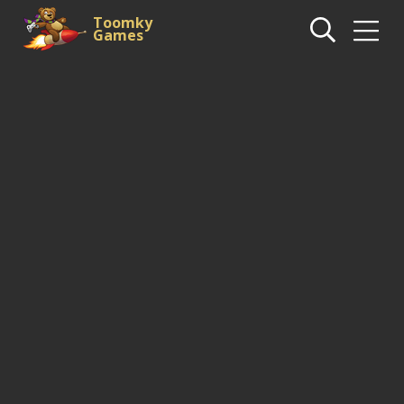
Toomky
Games