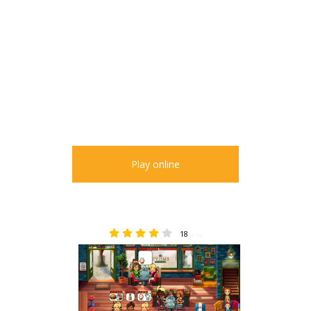
Play online
18
3.78