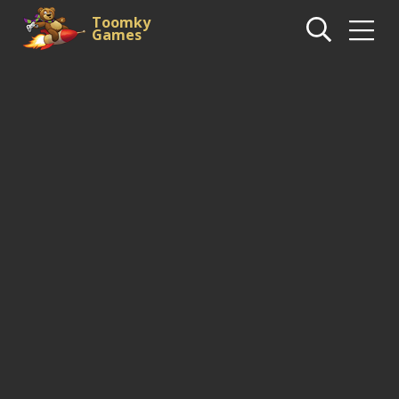
Toomky
Games