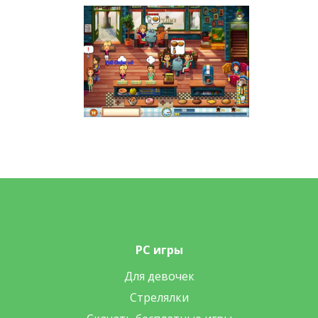
PC игры
Для девочек
Стрелялки