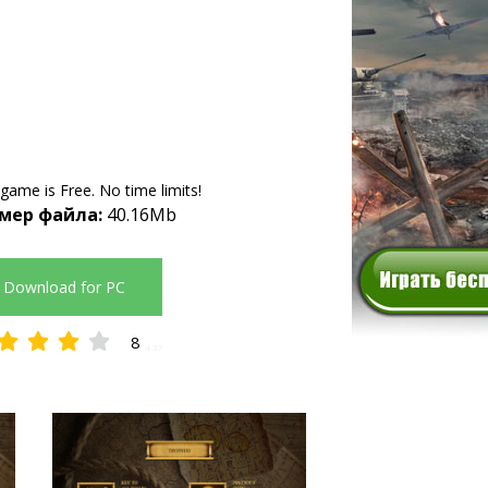
 game is Free. No time limits!
мер файла:
40.16Mb
Download for PC
8
4.37