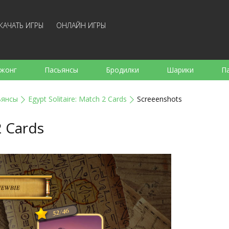
КАЧАТЬ ИГРЫ
ОНЛАЙН ИГРЫ
жонг
Пасьянсы
Бродилки
Шарики
П
е
Аркады
Готовка
Стрелялки
Для де
ьянсы
Egypt Solitaire: Match 2 Cards
Screeenshots
Для всей семьи
Логические
Настольные
Арк
2 Cards