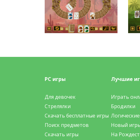
PC игры
Лучшие и
Для девочек
Играть онл
Стрелялки
Бродилки
Скачать бесплатные игры
Логические
Поиск предметов
Новый игр
Скачать игры
На Рождест