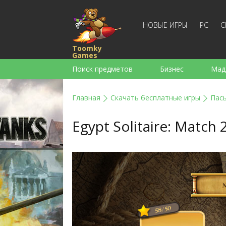
НОВЫЕ ИГРЫ
PC
С
Toomky
Games
Поиск предметов
Бизнес
Мад
Стратегии
Экшен
Спортивны
Главная
Скачать бесплатные игры
Пас
Для девочек
Для мальчиков
Egypt Solitaire: Match 
Слова