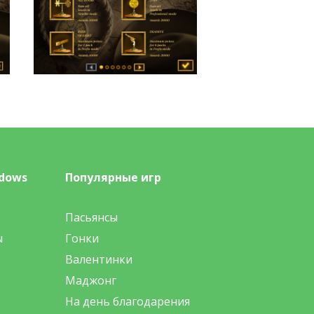
dows
Популярные игр
Пасьянсы
ы
Гонки
Валентинки
Маджонг
На день благодарения