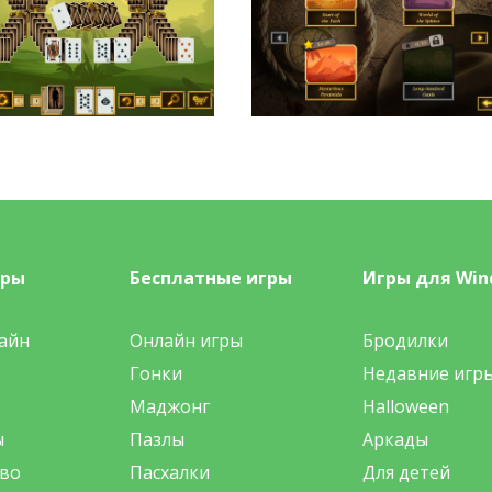
гры
Бесплатные игры
Игры для Win
айн
Онлайн игры
Бродилки
Гонки
Недавние игр
Маджонг
Halloween
ы
Пазлы
Аркады
во
Пасхалки
Для детей