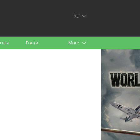
Ru
азлы
Гонки
More
тей
аноид