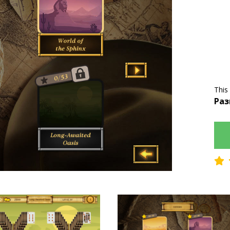
This
Раз