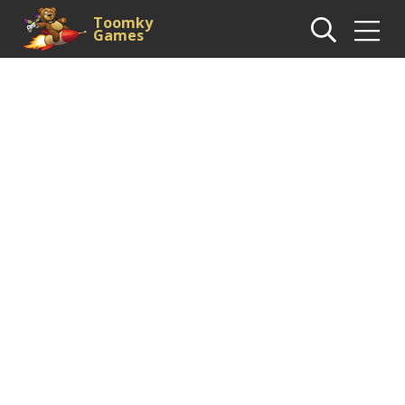
Toomky
Games