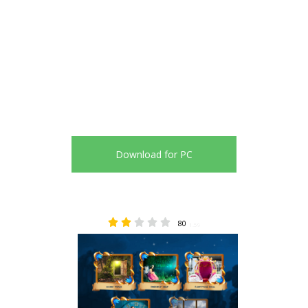
Download for PC
80
1.59