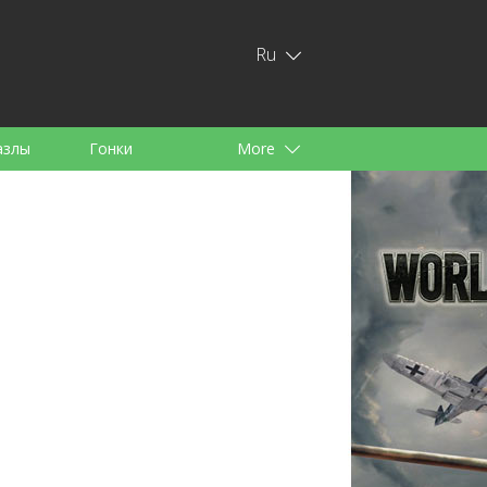
Ru
азлы
Гонки
More
тей
аноид