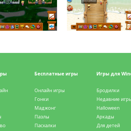
гры
Бесплатные игры
Игры для Win
айн
Онлайн игры
Бродилки
Гонки
Недавние игр
Маджонг
Halloween
ы
Пазлы
Аркады
во
Пасхалки
Для детей