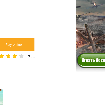
Play online
7
3.71