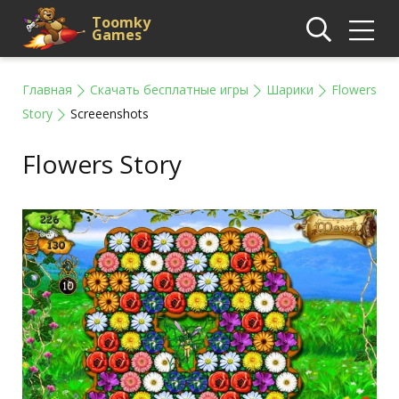
Toomky
Games
Главная
Скачать бесплатные игры
Шарики
Flowers
Story
Screeenshots
Flowers Story