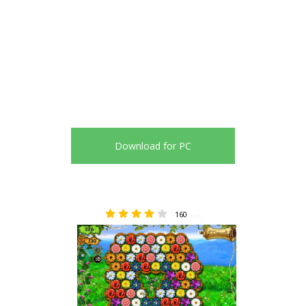
Download for PC
160
4.15