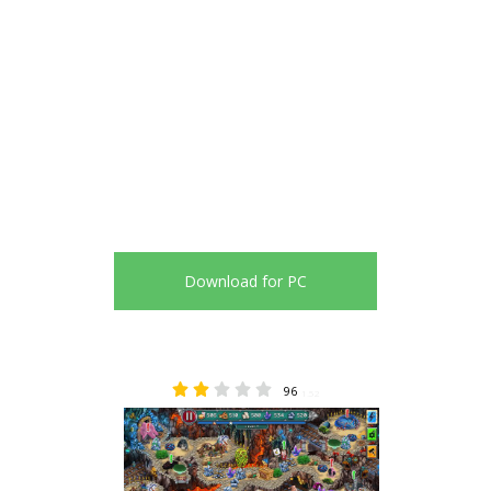
Download for PC
96
1.52