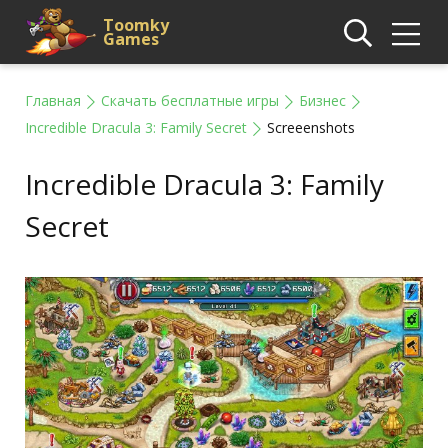
Toomky
Games
Главная
Скачать бесплатные игры
Бизнес
Incredible Dracula 3: Family Secret
Screeenshots
Incredible Dracula 3: Family
Secret