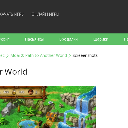
КАЧАТЬ ИГРЫ
ОНЛАЙН ИГРЫ
жонг
Пасьянсы
Бродилки
Шарики
П
е
Аркады
Готовка
Стрелялки
Для де
нес
Moai 2: Path to Another World
Screeenshots
Для всей семьи
Логические
Настольные
Арк
r World