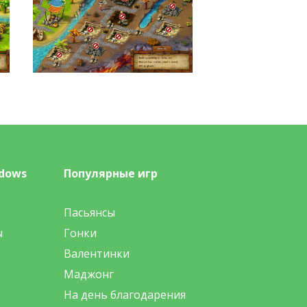
dows
Популярные игр
Пасьянсы
ы
Гонки
Валентинки
Маджонг
На день благодарения