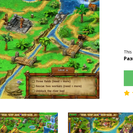
This
Раз