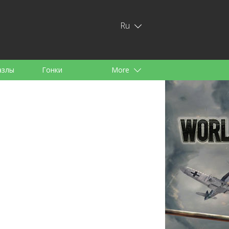
Ru
азлы
Гонки
More
тей
аноид