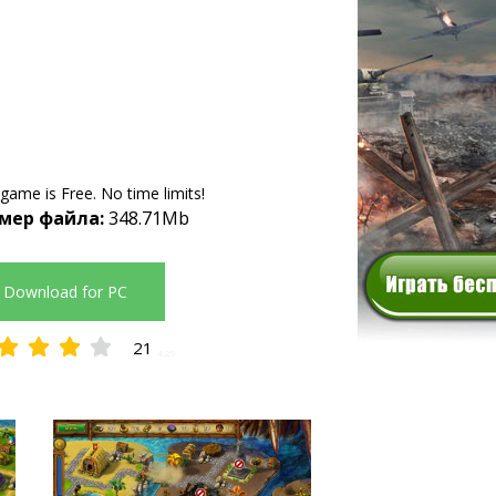
 game is Free. No time limits!
мер файла:
348.71Mb
Download for PC
21
4.29