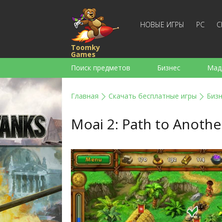
НОВЫЕ ИГРЫ
PC
С
Toomky
Games
Поиск предметов
Бизнес
Мад
Стратегии
Экшен
Спортивны
Главная
Скачать бесплатные игры
Биз
Для девочек
Для мальчиков
Moai 2: Path to Anothe
Слова