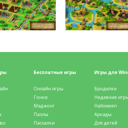
гры
Бесплатные игры
Игры для Win
айн
Онлайн игры
Бродилки
Гонки
Недавние игр
Маджонг
Halloween
ы
Пазлы
Аркады
во
Пасхалки
Для детей