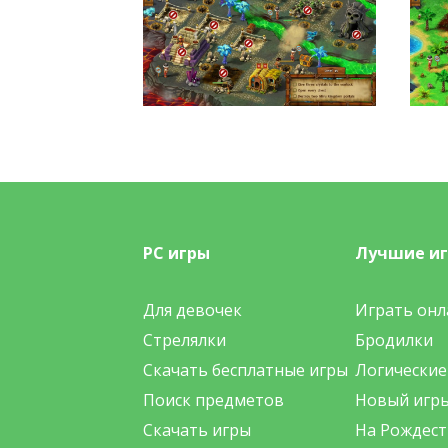
PC игры
Лучшие и
Для девочек
Играть онл
Стрелялки
Бродилки
Скачать бесплатные игры
Логические
Поиск предметов
Новый игр
Скачать игры
На Рождест