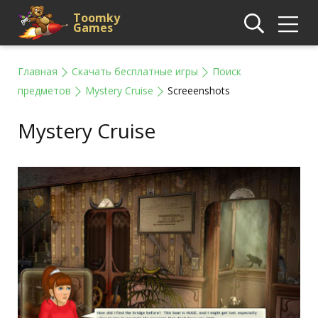
Toomky
Games
Главная
Скачать бесплатные игры
Поиск
предметов
Mystery Cruise
Screeenshots
Mystery Cruise