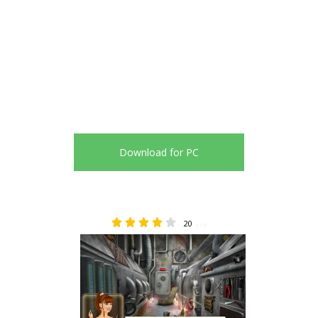
Download for PC
20
3.90