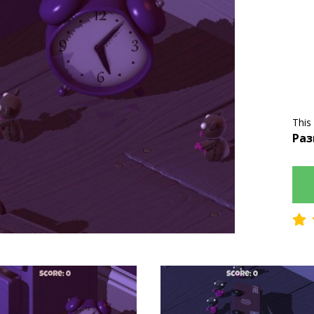
This
Раз