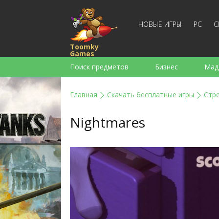
НОВЫЕ ИГРЫ
PC
С
Toomky
Games
Поиск предметов
Бизнес
Мад
Стратегии
Экшен
Спортивны
Главная
Скачать бесплатные игры
Стр
Для девочек
Для мальчиков
Nightmares
Слова