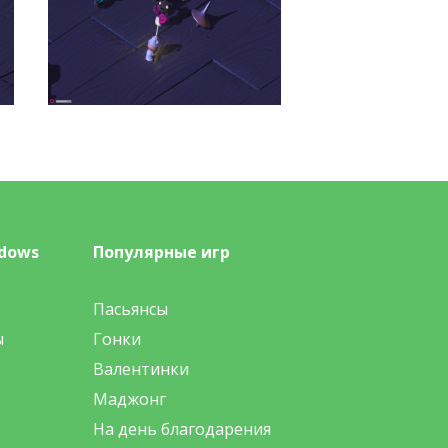
dows
Популярные игр
Пасьянсы
ы
Гонки
Валентинки
Маджонг
На день благодарения