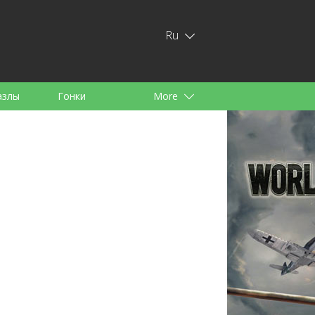
Ru
азлы
Гонки
More
тей
аноид