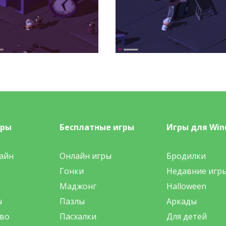
гры
Бесплатные игры
Игры для Win
айн
Онлайн игры
Бродилки
Гонки
Недавние игр
Маджонг
Halloween
ы
Пазлы
Аркады
во
Пасхалки
Для детей