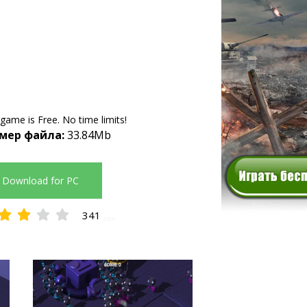
 game is Free. No time limits!
мер файла:
33.84Mb
Download for PC
341
3.03