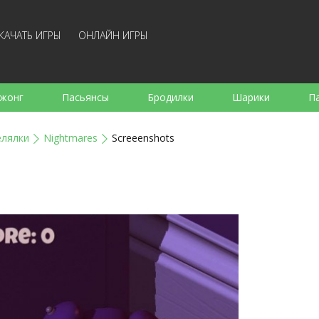
КАЧАТЬ ИГРЫ
ОНЛАЙН ИГРЫ
жонг
Пасьянсы
Бродилки
Шарики
П
е
Аркады
Готовка
Стрелялки
Для де
елялки
Nightmares
Screeenshots
Для всей семьи
Логические
Настольные
Арк