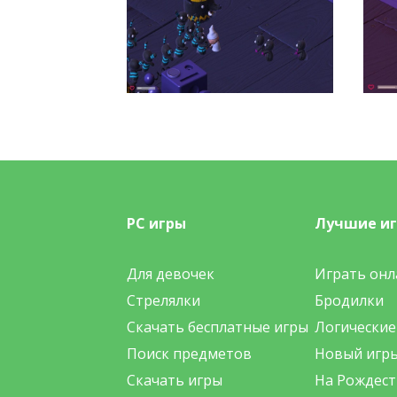
PC игры
Лучшие и
Для девочек
Играть онл
Стрелялки
Бродилки
Скачать бесплатные игры
Логические
Поиск предметов
Новый игр
Скачать игры
На Рождест