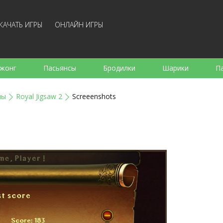
КАЧАТЬ ИГРЫ
ОНЛАЙН ИГРЫ
жонг
Пасьянсы
Бродилки
Шарики
П
е
Аркады
Готовка
Стрелялки
Для де
лы
Royal Jigsaw 2
Screeenshots
Для всей семьи
Логические
Настольные
Арк