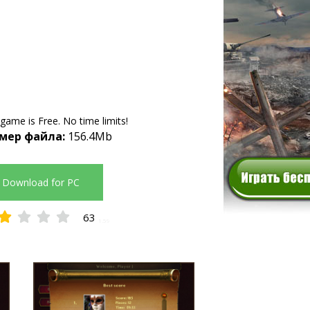
 game is Free. No time limits!
мер файла:
156.4Mb
Download for PC
63
1.59