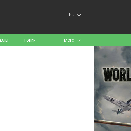
Ru
азлы
Гонки
More
тей
аноид