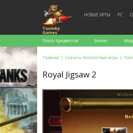
НОВЫЕ ИГРЫ
PC
С
Toomky
Games
Поиск предметов
Бизнес
Мад
Стратегии
Экшен
Спортивны
Главная
Скачать бесплатные игры
Паз
Для девочек
Для мальчиков
Royal Jigsaw 2
Слова