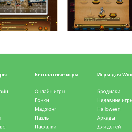
гры
Бесплатные игры
Игры для Win
айн
Онлайн игры
Бродилки
Гонки
Недавние игр
Маджонг
Halloween
ы
Пазлы
Аркады
во
Пасхалки
Для детей