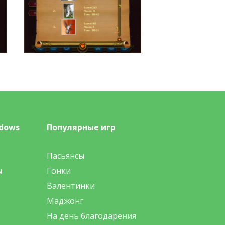
dows
Популярные игр
Пасьянсы
ы
Гонки
Валентинки
Маджонг
На день благодарения