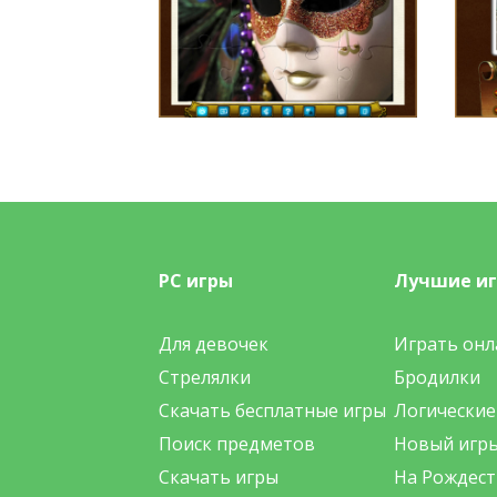
PC игры
Лучшие и
Для девочек
Играть онл
Стрелялки
Бродилки
Скачать бесплатные игры
Логические
Поиск предметов
Новый игр
Скачать игры
На Рождест