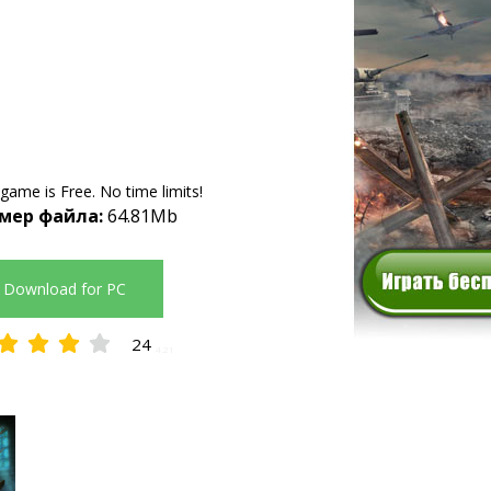
 game is Free. No time limits!
мер файла:
64.81Mb
Download for PC
24
4.21