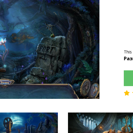
This
Раз