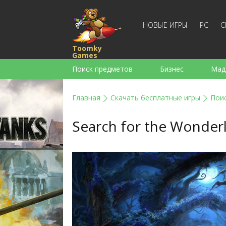
НОВЫЕ ИГРЫ
PC
С
Toomky
Games
Поиск предметов
Бизнес
Мад
Стратегии
Экшен
Спортивны
Главная
Скачать бесплатные игры
Пои
Для девочек
Для мальчиков
Search for the Wonder
Слова