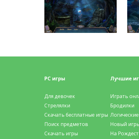
PC игры
Лучшие и
Для девочек
Играть онл
Стрелялки
Бродилки
Скачать бесплатные игры
Логические
Поиск предметов
Новый игр
Скачать игры
На Рождест