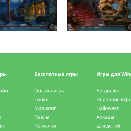
гры
Бесплатные игры
Игры для Win
айн
Онлайн игры
Бродилки
Гонки
Недавние игр
Маджонг
Halloween
ы
Пазлы
Аркады
во
Пасхалки
Для детей