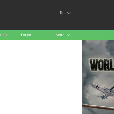
Ru
азлы
Гонки
More
тей
аноид