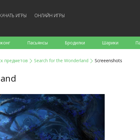
КАЧАТЬ ИГРЫ
ОНЛАЙН ИГРЫ
жонг
Пасьянсы
Бродилки
Шарики
П
е
Аркады
Готовка
Стрелялки
Для де
ск предметов
Search for the Wonderland
Screeenshots
Для всей семьи
Логические
Настольные
Арк
land