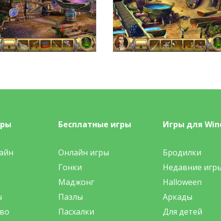
гры
Бесплатные игры
Игры для Win
айн
Онлайн игры
Бродилки
Гонки
Недавние игр
Маджонг
Halloween
ы
Пазлы
Аркады
во
Пасхалки
Для детей