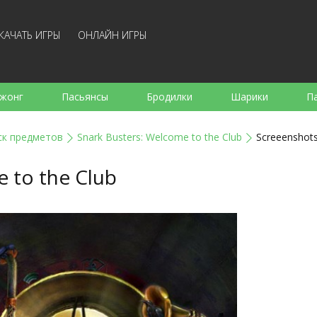
КАЧАТЬ ИГРЫ
ОНЛАЙН ИГРЫ
жонг
Пасьянсы
Бродилки
Шарики
П
е
Аркады
Готовка
Стрелялки
Для де
ск предметов
Snark Busters: Welcome to the Club
Screeenshot
Для всей семьи
Логические
Настольные
Арк
 to the Club