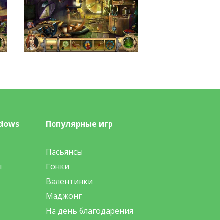
dows
Популярные игр
Пасьянсы
ы
Гонки
Валентинки
Маджонг
На день благодарения