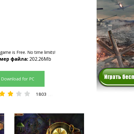
 game is Free. No time limits!
мер файла:
202.26Mb
Download for PC
1803
3.01