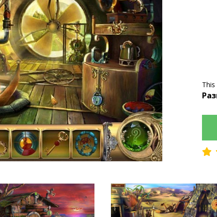
This
Раз