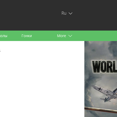
Ru
азлы
Гонки
More
тей
s
аноид