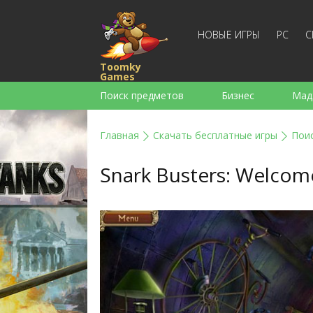
НОВЫЕ ИГРЫ
PC
С
Toomky
Games
Поиск предметов
Бизнес
Мад
Стратегии
Экшен
Спортивны
Главная
Скачать бесплатные игры
Пои
Для девочек
Для мальчиков
Snark Busters: Welcome
Слова