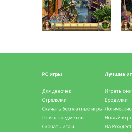
PC игры
Лучшие и
Для девочек
Играть онл
Стрелялки
Бродилки
Скачать бесплатные игры
Логические
Поиск предметов
Новый игр
Скачать игры
На Рождест