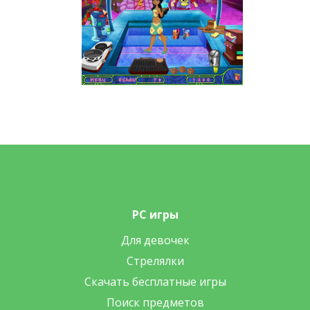
PC игры
Для девочек
Стрелялки
Скачать бесплатные игры
Поиск предметов