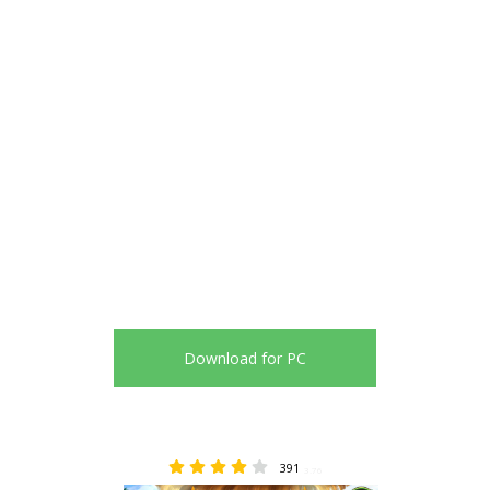
Download for PC
391
3.76