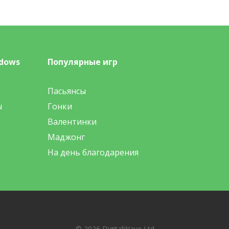
dows
Популярные игр
Пасьянсы
ы
Гонки
Валентинки
Маджонг
На день благодарения
© 2026 DigitalWave Ltd.