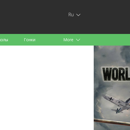
Ru
азлы
Гонки
More
тей
аноид