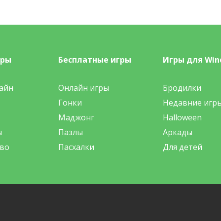
гры
Бесплатные игры
Игры для Win
айн
Онлайн игры
Бродилки
Гонки
Недавние игр
Маджонг
Halloween
ы
Пазлы
Аркады
во
Пасхалки
Для детей