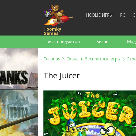
НОВЫЕ ИГРЫ
PC
С
Toomky
Games
Поиск предметов
Бизнес
Мад
Стратегии
Экшен
Спортивны
Главная
Скачать бесплатные игры
Стр
Для девочек
Для мальчиков
The Juicer
Слова