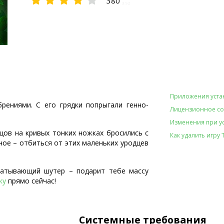
380
3.92
Приложения уста
рениями. С его грядки попрыгали генно-
Лицензионное с
Изменения при ус
цов на кривых тонких ножках бросились с
Как удалить игру T
ное – отбиться от этих маленьких уродцев
хватывающий шутер – подарит тебе массу
ку
прямо сейчас!
Системные требования