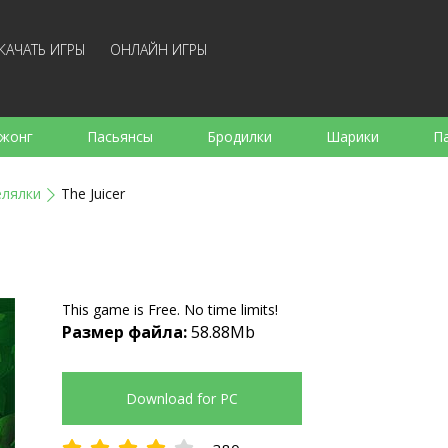
КАЧАТЬ ИГРЫ
ОНЛАЙН ИГРЫ
жонг
Пасьянсы
Бродилки
Шарики
П
е
Аркады
Готовка
Стрелялки
Для де
елялки
The Juicer
Для всей семьи
Логические
Настольные
Арк
This game is Free. No time limits!
Размер файла:
58.88Mb
Download for PC