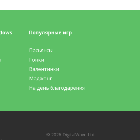
dows
Популярные игр
Пасьянсы
ы
Гонки
Валентинки
Маджонг
На день благодарения
© 2026 DigitalWave Ltd.