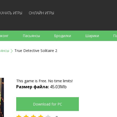
КАЧАТЬ ИГРЫ
ОНЛАЙН ИГРЫ
жонг
Пасьянсы
Бродилки
Шарики
П
е
Аркады
Готовка
Стрелялки
Для де
ьянсы
True Detective Solitaire 2
Для всей семьи
Логические
Настольные
Арк
This game is Free. No time limits!
Размер файла:
45.03Mb
Download for PC