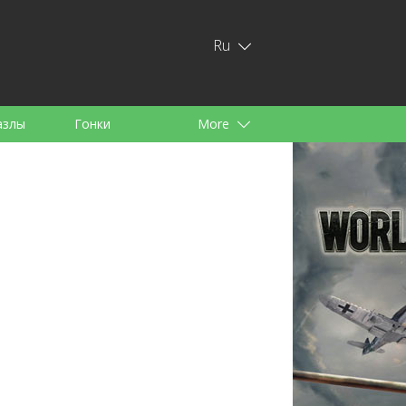
Ru
азлы
Гонки
More
тей
аноид