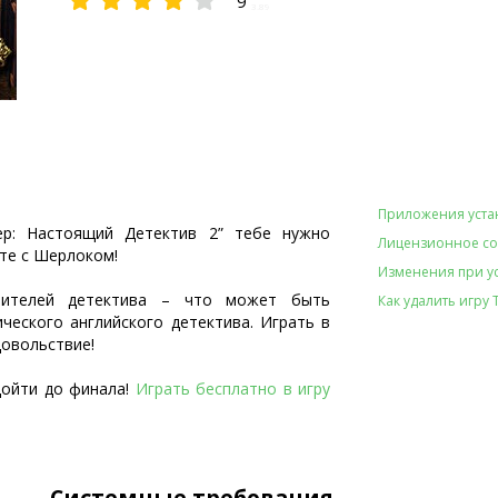
9
3.89
Приложения уста
р: Настоящий Детектив 2” тебе нужно
Лицензионное с
те с Шерлоком!
Изменения при уст
бителей детектива – что может быть
Как удалить игру Tr
ческого английского детектива. Играть в
довольствие!
дойти до финала!
Играть бесплатно в игру
Системные требования