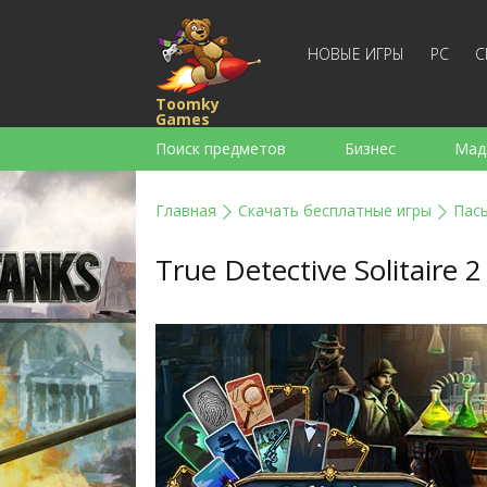
НОВЫЕ ИГРЫ
PC
С
Toomky
Games
Поиск предметов
Бизнес
Мад
Стратегии
Экшен
Спортивны
Главная
Скачать бесплатные игры
Пас
Для девочек
Для мальчиков
True Detective Solitaire 2
Слова