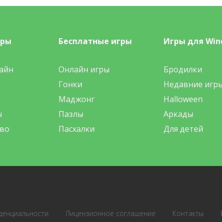
гры
Бесплатные игры
Игры для Win
айн
Онлайн игры
Бродилки
Гонки
Недавние игр
Маджонг
Halloween
ы
Пазлы
Аркады
во
Пасхалки
Для детей
денциальности
Лицензионное соглашение
Контакты