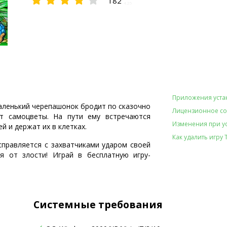
182
4.25
Приложения уста
аленький черепашонок бродит по сказочно
Лицензионное с
ет самоцветы. На пути ему встречаются
Изменения при ус
й и держат их в клетках.
Как удалить игру T
правляется с захватчиками ударом своей
я от злости! Играй в бесплатную игру-
Системные требования