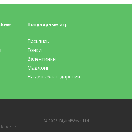
dows
Популярные игр
Пасьянсы
ы
Гонки
Валентинки
Маджонг
На день благодарения
© 2026 DigitalWave Ltd.
Новости