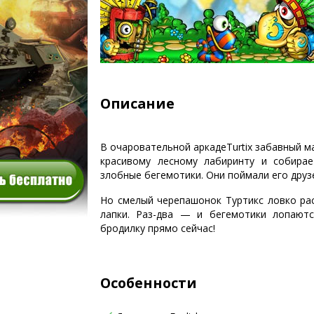
Описание
В очаровательной аркадеTurtix забавный м
красивому лесному лабиринту и собира
злобные бегемотики. Они поймали его друзе
Но смелый черепашонок Туртикс ловко рас
лапки. Раз-два — и бегемотики лопаютс
бродилку прямо сейчас!
Особенности