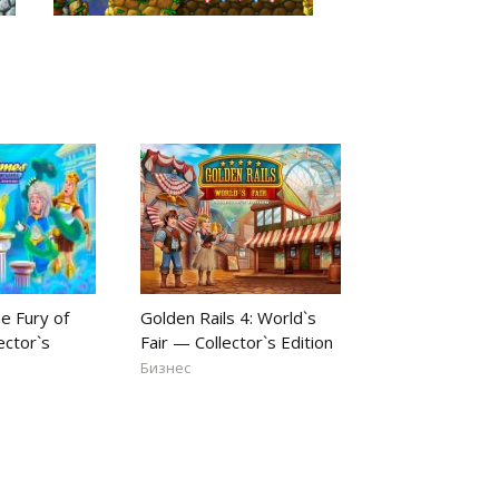
e Fury of
Golden Rails 4: World`s
ector`s
Fair — Collector`s Edition
Бизнес