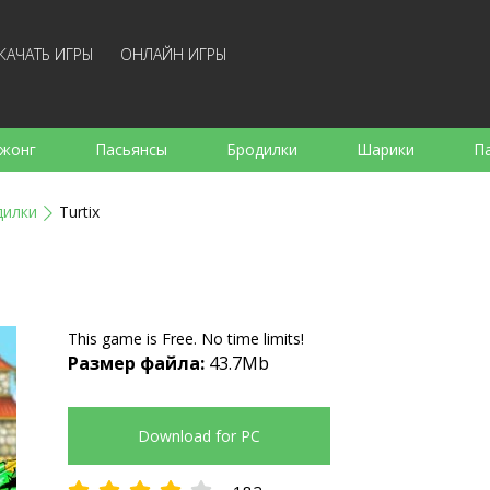
КАЧАТЬ ИГРЫ
ОНЛАЙН ИГРЫ
жонг
Пасьянсы
Бродилки
Шарики
П
е
Аркады
Готовка
Стрелялки
Для де
дилки
Turtix
Для всей семьи
Логические
Настольные
Арк
This game is Free. No time limits!
Размер файла:
43.7Mb
Download for PC