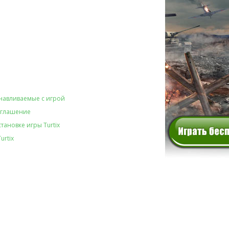
навливаемые с игрой
оглашение
тановке игры Turtix
urtix