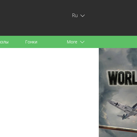
Ru
азлы
Гонки
More
тей
аноид