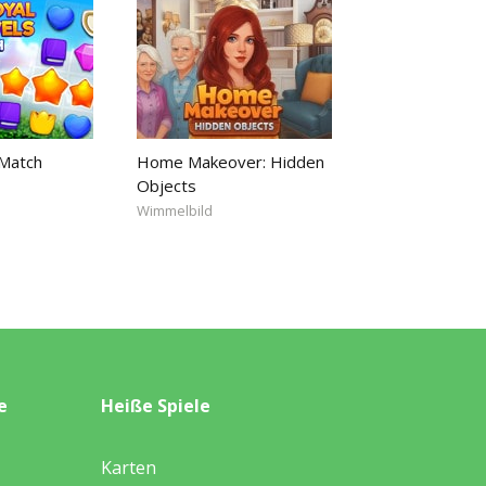
 Match
Home Makeover: Hidden
Objects
Wimmelbild
e
Heiße Spiele
Karten