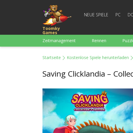
NEUE SPIELE
PC
DO
Toomky
Games
Zeitmanagement
Rennen
Puzzl
3-Gewinnt
Für Jungs
Arcade
Startseite
Kostenlose Spiele herunterladen
Mahjong
Denkspiele
Wortspiel
Saving Clicklandia – Colle