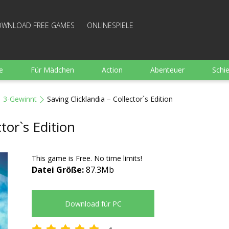
WNLOAD FREE GAMES
ONLINESPIELE
e
Für Mädchen
Action
Abenteuer
Schi
Sport
Wimmelbild
Strategie
Familie
3-Gewinnt
Saving Clicklandia – Collector`s Edition
e
Brettspiele
Arkanoid
Gut bewertete Kochen
ctor`s Edition
This game is Free. No time limits!
Datei Größe:
87.3Mb
Download für PC