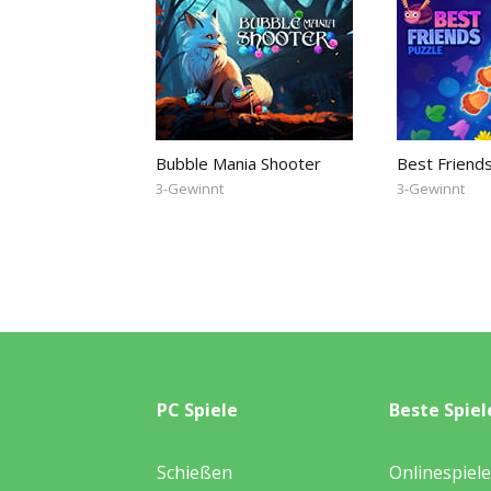
Bubble Mania Shooter
Best Friend
3-Gewinnt
3-Gewinnt
PC Spiele
Beste Spiel
Schießen
Onlinespiele