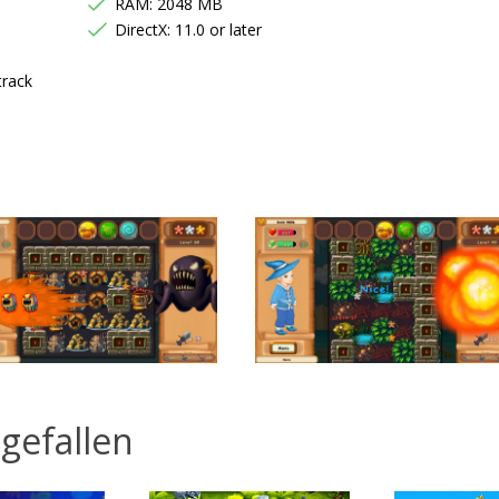
RAM: 2048 MB
DirectX: 11.0 or later
track
gefallen