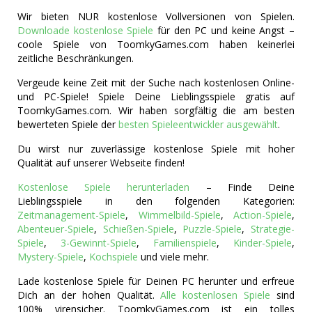
Wir bieten NUR kostenlose Vollversionen von Spielen.
Downloade kostenlose Spiele
für den PC und keine Angst –
coole Spiele von ToomkyGames.com haben keinerlei
zeitliche Beschränkungen.
Vergeude keine Zeit mit der Suche nach kostenlosen Online-
und PC-Spiele! Spiele Deine Lieblingsspiele gratis auf
ToomkyGames.com. Wir haben sorgfältig die am besten
bewerteten Spiele der
besten Spieleentwickler ausgewählt
.
Du wirst nur zuverlässige kostenlose Spiele mit hoher
Qualität auf unserer Webseite finden!
Kostenlose Spiele herunterladen
– Finde Deine
Lieblingsspiele in den folgenden Kategorien:
Zeitmanagement-Spiele
,
Wimmelbild-Spiele
,
Action-Spiele
,
Abenteuer-Spiele
,
Schießen-Spiele
,
Puzzle-Spiele
,
Strategie-
Spiele
,
3-Gewinnt-Spiele
,
Familienspiele
,
Kinder-Spiele
,
Mystery-Spiele
,
Kochspiele
und viele mehr.
Lade kostenlose Spiele für Deinen PC herunter und erfreue
Dich an der hohen Qualität.
Alle kostenlosen Spiele
sind
100% virensicher. ToomkyGames.com ist ein tolles