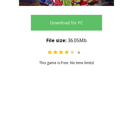
Download for PC
File size:
36.05Mb
4
3.75
This game is Free. No time limits!