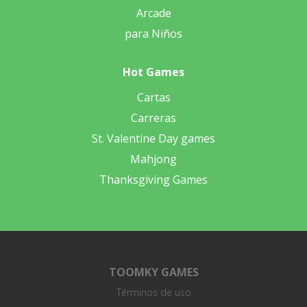
Arcade
para Niños
Hot Games
Cartas
Carreras
St. Valentine Day games
Mahjong
Thanksgiving Games
TOOMKY GAMES
Términos de uso