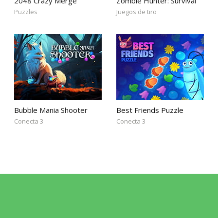
2048 Crazy Merge
Zombie Hunter: Survival
Puzzles
Juegos de tiro
Bubble Mania Shooter
Best Friends Puzzle
Conecta 3
Conecta 3