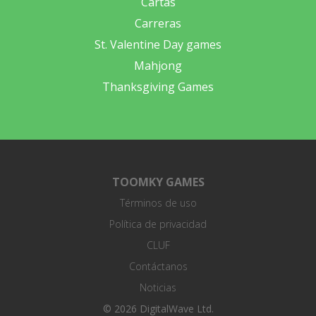
Cartas
Carreras
St. Valentine Day games
Mahjong
Thanksgiving Games
TOOMKY GAMES
Términos de uso
Política de privacidad
CLUF
Contáctanos
Noticias
© 2026 DigitalWave Ltd.