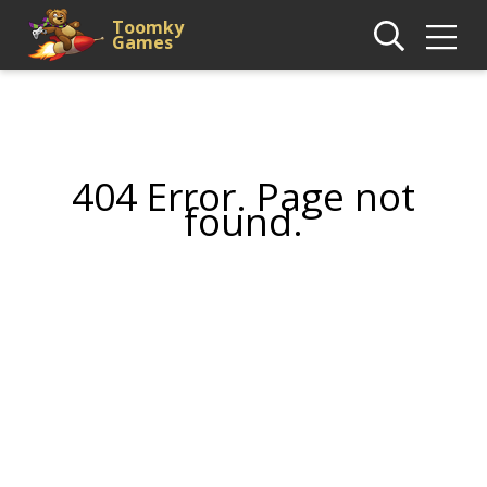
Toomky
Games
404 Error. Page not
found.