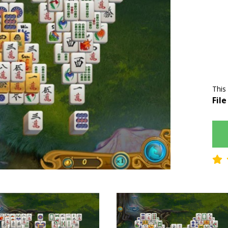
This
File