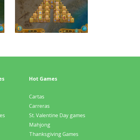
es
Hot Games
Cartas
Carreras
es
St. Valentine Day games
Mahjong
Thanksgiving Games