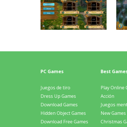
PC Games
Best Game
Juegos de tiro
Play Online
Dress Up Games
Acción
Download Games
Juegos ment
Hidden Object Games
New Games
Download Free Games
Christmas 