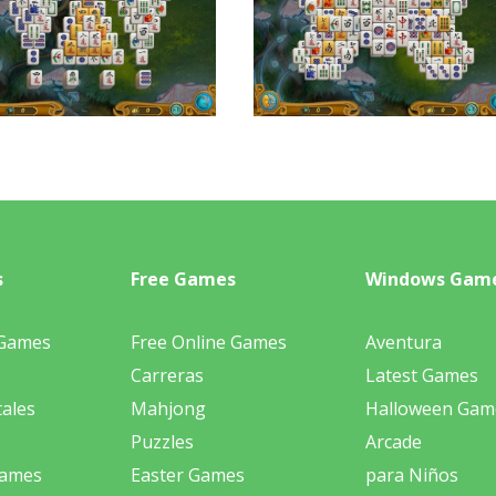
s
Free Games
Windows Gam
 Games
Free Online Games
Aventura
Carreras
Latest Games
ales
Mahjong
Halloween Gam
Puzzles
Arcade
Games
Easter Games
para Niños