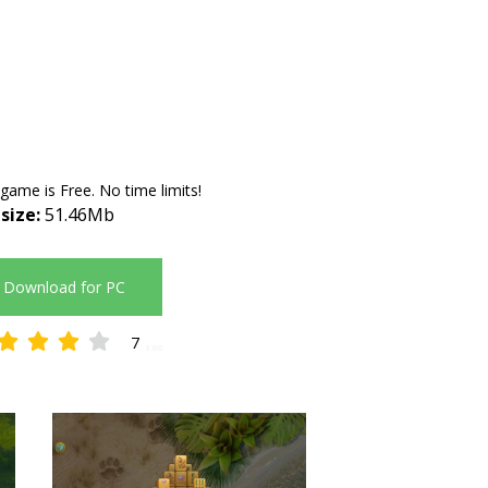
 game is Free. No time limits!
 size:
51.46Mb
Download for PC
7
3.86