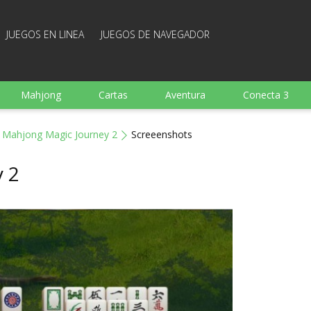
JUEGOS EN LINEA
JUEGOS DE NAVEGADOR
Mahjong
Cartas
Aventura
Conecta 3
Deportes
Arcade
Cocina
Juegos de tiro
Mahjong Magic Journey 2
Screeenshots
 familia
Juegos mentales
Juegos de mesa
Arka
 2