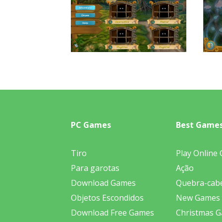
PC Games
Best Game
Tiro
Play Online
Para garotas
Ação
Download Games
Quebra-cab
Objetos Escondidos
New Games
Download Free Games
Christmas 