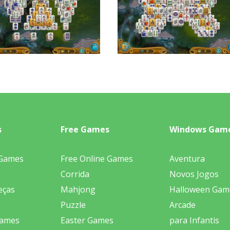
s
Free Games
Windows Gam
 Games
Free Online Games
Aventura
Corrida
Novos Jogos
eças
Mahjong
Halloween Gam
Puzzle
Arcade
Games
Easter Games
para Infantis