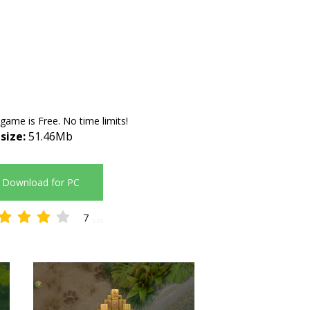
 game is Free. No time limits!
 size:
51.46Mb
Download for PC
7
3.86