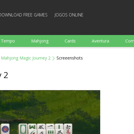
DOWNLOAD FREE GAMES
JOGOS ONLINE
e Tempo
Mahjong
Cards
Aventura
Com
Ação
Esportes
Arcade
Culinaria
Tiro
Mahjong Magic Journey 2
Screeenshots
 garotos
Família
Quebra-cabeças
Arcanoid
 2