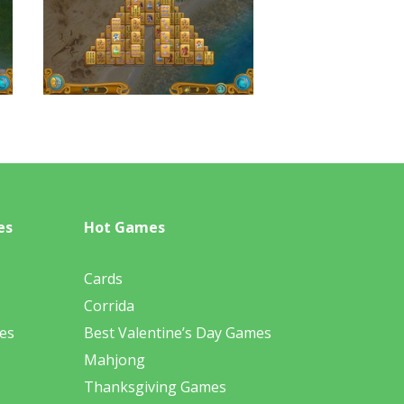
es
Hot Games
Cards
Corrida
es
Best Valentine’s Day Games
Mahjong
Thanksgiving Games