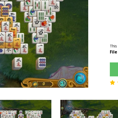
This
File