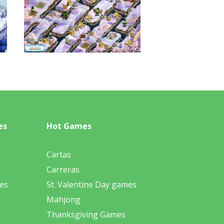
es
Hot Games
Cartas
Carreras
es
St. Valentine Day games
Mahjong
Thanksgiving Games