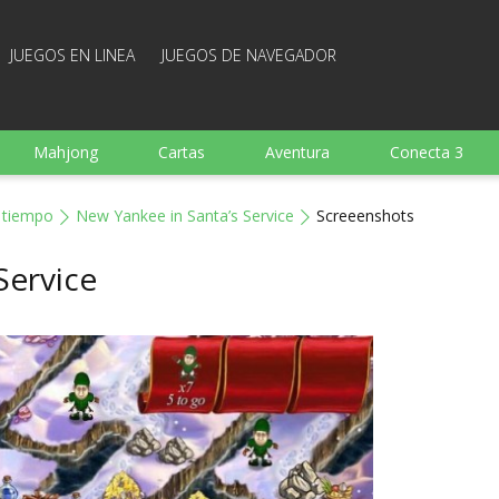
JUEGOS EN LINEA
JUEGOS DE NAVEGADOR
Mahjong
Cartas
Aventura
Conecta 3
Deportes
Arcade
Cocina
Juegos de tiro
l tiempo
New Yankee in Santa’s Service
Screeenshots
 familia
Juegos mentales
Juegos de mesa
Arka
Service