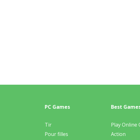
PC Games
Best Game
Tir
Play Online
Pour filles
Action