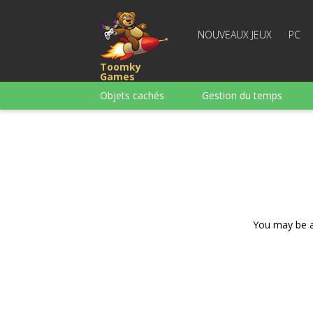
NOUVEAUX JEUX
PC
Toomky
Games
Objets cachés
Gestion du temps
Course
Stratégie
Action
Pour garçons
Famille
Casse-têt
You may be ad