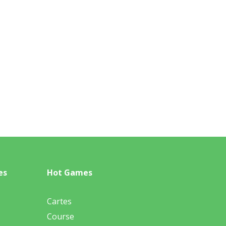
es
Hot Games
Cartes
Course