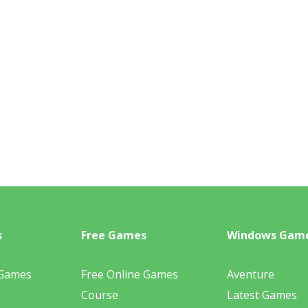
s
Free Games
Windows Gam
 Games
Free Online Games
Aventure
Course
Latest Games