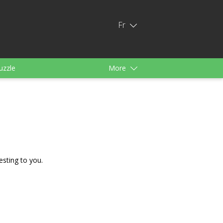
Fr
uzzle
More
s
Pour filles
esting to you.