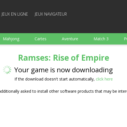
JEUX EN LIGNE
JEUX NAVIGATEUR
Mahjong
Cartes
Aventure
Match 3
P
Sports
Arcade
Cuisine
Tir
pour Enfant
Ramses: Rise of Empire
e
Plateau
Arkanoid
Mots
Your game is now downloading
If the download doesn't start automatically,
click here
ditionally asked to install other software products that may be inter