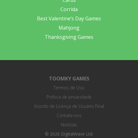
Cards
Corrida
Best Valentine’s Day Games
Mahjong
Thanksgiving Games
TOOMKY GAMES
Termos de Uso
Política de privacidade
Acordo de Licença de Usuário Final
Contate-nos
Notícias
© 2026 DigitalWave Ltd.