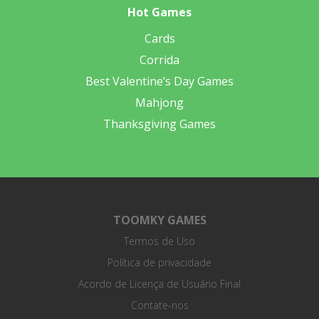
Hot Games
Cards
Corrida
Best Valentine’s Day Games
Mahjong
Thanksgiving Games
TOOMKY GAMES
Termos de Uso
Política de privacidade
Acordo de Licença de Usuário Final
Contate-nos