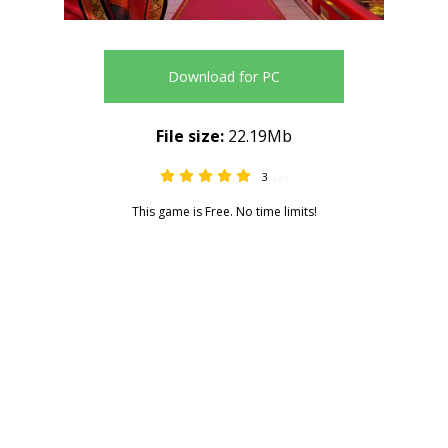
Download for PC
File size:
22.19Mb
3
4.67
This game is Free. No time limits!