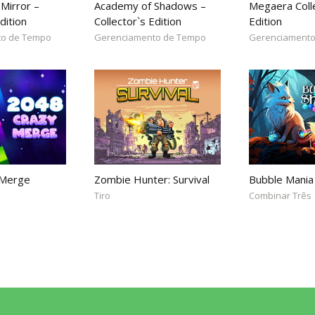
Mirror –
Academy of Shadows –
Megaera Coll
dition
Collector`s Edition
Edition
to de Tempo
Gerenciamento de Tempo
Gerenciamento
 Merge
Zombie Hunter: Survival
Bubble Mania
Tiro
Combinar Três