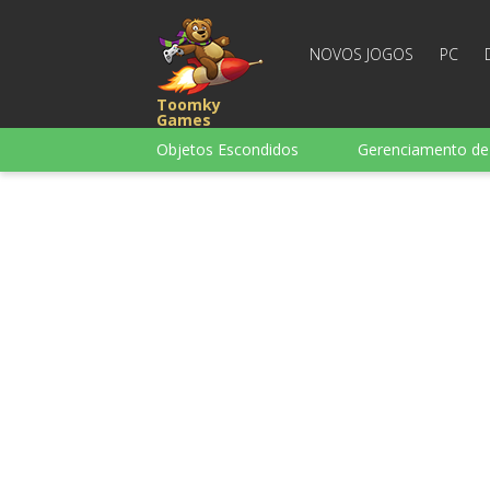
NOVOS JOGOS
PC
Toomky
Games
Objetos Escondidos
Gerenciamento d
Puzzle
Corrida
Estratégia
para Infantis
Para garotas
Para
Tabuleiro