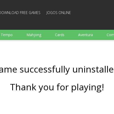
DOWNLOAD FREE GAMES
JOGOS ONLINE
e Tempo
Mahjong
Cards
Aventura
Com
Ação
Esportes
Arcade
Culinaria
Tiro
 garotos
Família
Quebra-cabeças
Arcanoid
ame successfully uninstalle
Thank you for playing!