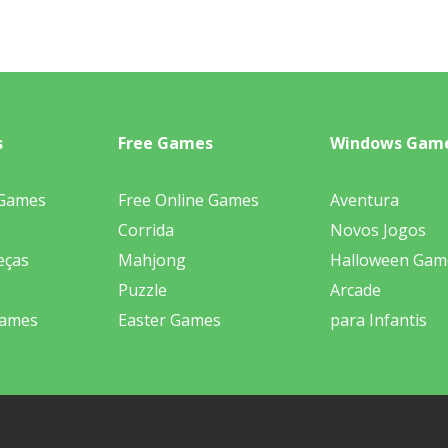
s
Free Games
Windows Gam
 Games
Free Online Games
Aventura
Corrida
Novos Jogos
eças
Mahjong
Halloween Gam
Puzzle
Arcade
Games
Easter Games
para Infantis