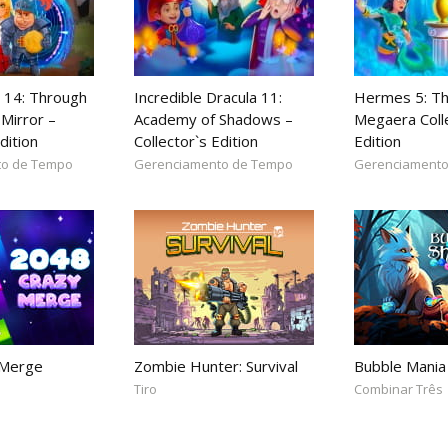
 14: Through
Incredible Dracula 11:
Hermes 5: Th
Mirror –
Academy of Shadows –
Megaera Coll
dition
Collector`s Edition
Edition
to de Tempo
Gerenciamento de Tempo
Gerenciamento
 Merge
Zombie Hunter: Survival
Bubble Mania
Tiro
Combinar Três