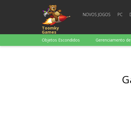
NOVOS JOGOS
PC
Toomky
Games
Objetos Escondidos
Gerenciamento d
Puzzle
Corrida
Estratégia
para Infantis
Para garotas
Para
Tabuleiro
G