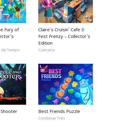
e Fury of
Claire`s Cruisin` Cafe 3:
ector`s
Fest Frenzy – Collector`s
Edition
 de Tempo
Culinaria
 Shooter
Best Friends Puzzle
Combinar Três