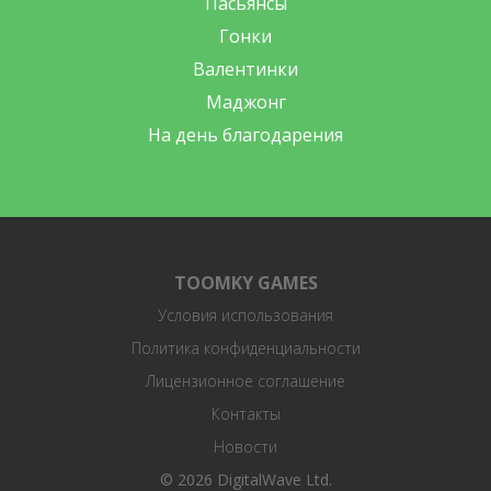
Пасьянсы
Гонки
Валентинки
Маджонг
На день благодарения
TOOMKY GAMES
Условия использования
Политика конфиденциальности
Лицензионное соглашение
Контакты
Новости
© 2026 DigitalWave Ltd.