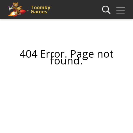
Toomky
Games
404 Error. Page not
found.