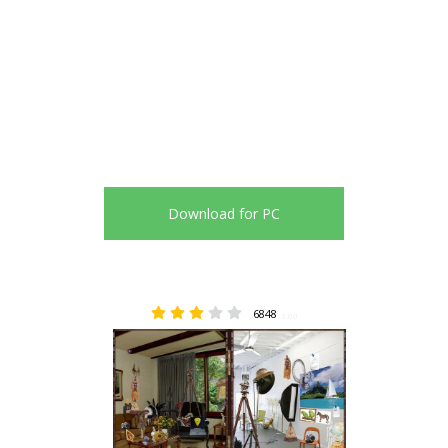
Download for PC
6848
3.00