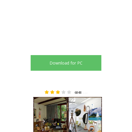
Download for PC
6848
3.00