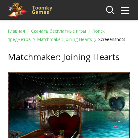
Toomky
Games
Главная
Скачать бесплатные игры
Поиск
предметов
Matchmaker: Joining Hearts
Screeenshots
Matchmaker: Joining Hearts