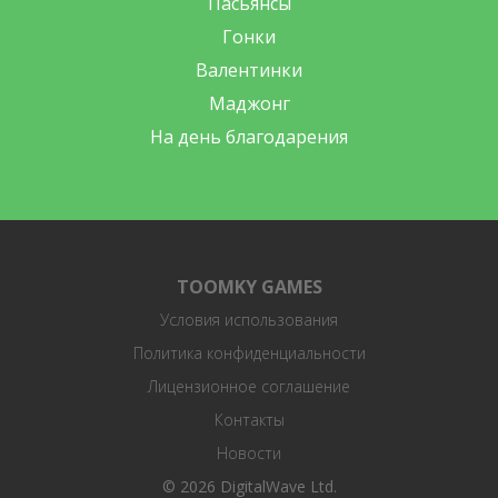
Пасьянсы
Гонки
Валентинки
Маджонг
На день благодарения
TOOMKY GAMES
Условия использования
Политика конфиденциальности
Лицензионное соглашение
Контакты
Новости
© 2026 DigitalWave Ltd.