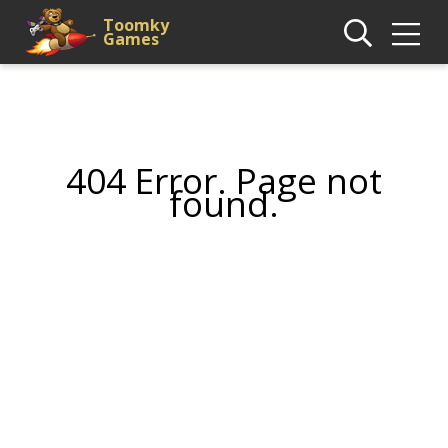
Toomky
Games
404 Error. Page not
found.