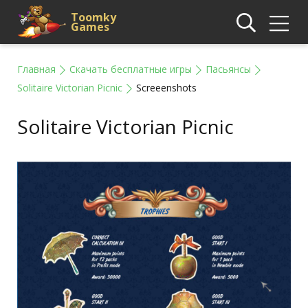
Toomky
Games
Главная
Скачать бесплатные игры
Пасьянсы
Solitaire Victorian Picnic
Screeenshots
Solitaire Victorian Picnic