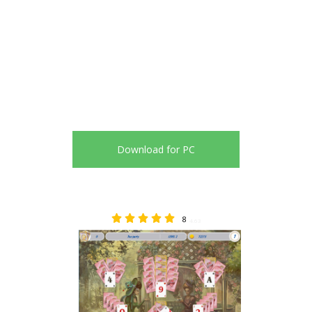
Download for PC
8
4.63