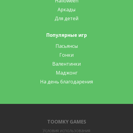
Halloween
Аркады
Для детей
Популярные игр
Пасьянсы
Гонки
Валентинки
Маджонг
На день благодарения
TOOMKY GAMES
Условия использования