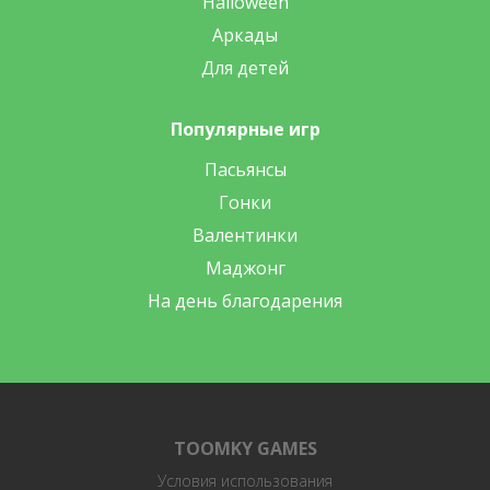
Halloween
Аркады
Для детей
Популярные игр
Пасьянсы
Гонки
Валентинки
Маджонг
На день благодарения
TOOMKY GAMES
Условия использования