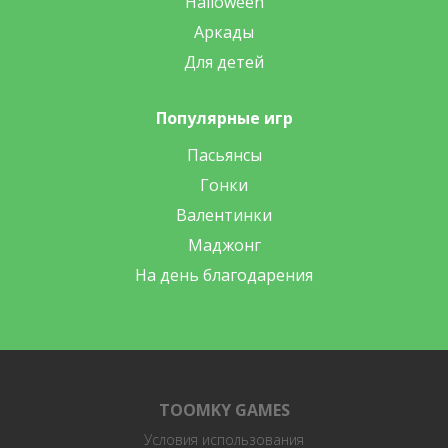
Halloween
Аркады
Для детей
Популярные игр
Пасьянсы
Гонки
Валентинки
Маджонг
На день благодарения
TOOMKY GAMES
Условия использования