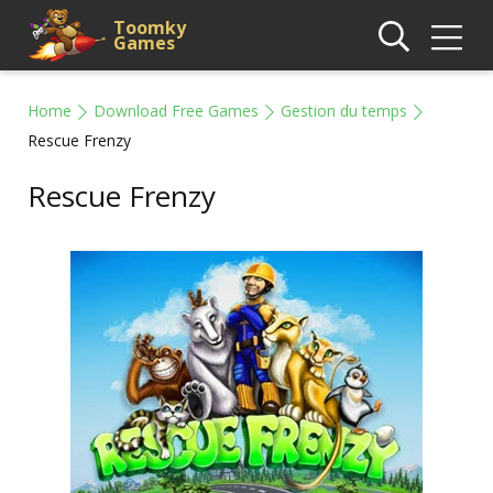
Toomky
Games
Home
Download Free Games
Gestion du temps
Rescue Frenzy
Rescue Frenzy