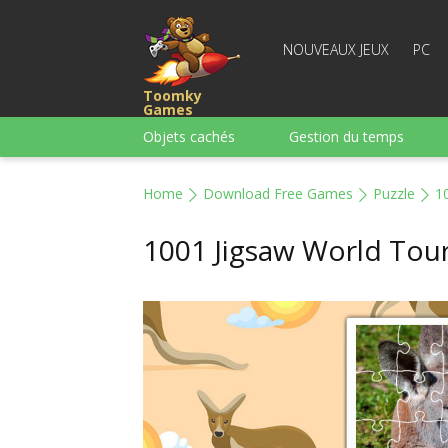
NOUVEAUX JEUX
PC
Toomky
Games
Objets cachés
Gestion du temps
Course
Stratégie
Action
Home
Download Free Games
Puzzle
1
Pour garçons
Famille
Casse-têt
1001 Jigsaw World Tour