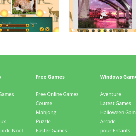
s
Free Games
Windows Gam
 Games
Free Online Games
Aventure
Course
Latest Games
Mahjong
Halloween Gam
eux
Puzzle
Arcade
ux de Noël
Easter Games
pour Enfants