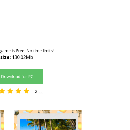
 game is Free. No time limits!
 size:
130.02Mb
Download for PC
2
5.00