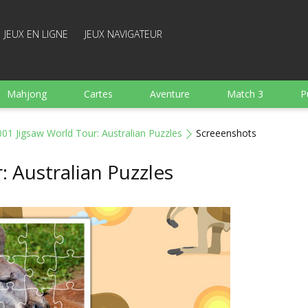
JEUX EN LIGNE
JEUX NAVIGATEUR
Mahjong
Cartes
Aventure
Match 3
P
Sports
Arcade
Cuisine
Tir
pour Enfant
001 Jigsaw World Tour: Australian Puzzles
Screeenshots
e
Plateau
Arkanoid
Mots
: Australian Puzzles