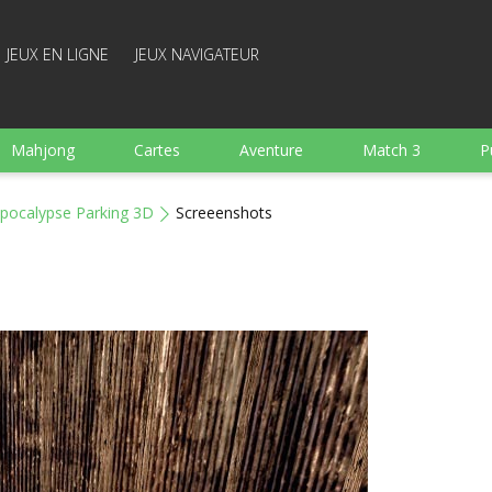
JEUX EN LIGNE
JEUX NAVIGATEUR
Mahjong
Cartes
Aventure
Match 3
P
Sports
Arcade
Cuisine
Tir
pour Enfant
pocalypse Parking 3D
Screeenshots
e
Plateau
Arkanoid
Mots