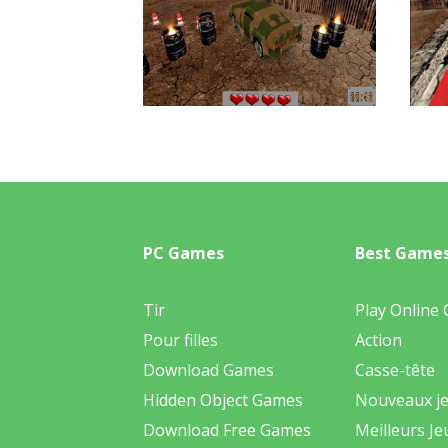
PC Games
Best Game
Tir
Play Online
Pour filles
Action
Download Games
Casse-tête
Hidden Object Games
Nouveaux j
Download Free Games
Meilleurs Je