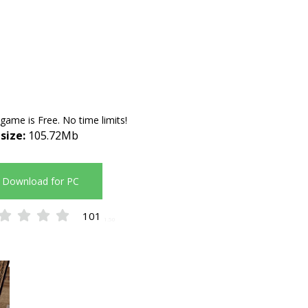
 game is Free. No time limits!
 size:
105.72Mb
Download for PC
101
1.50