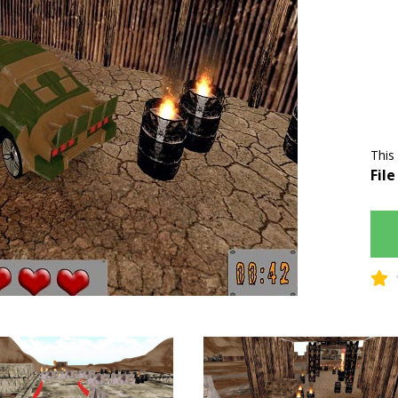
This
File