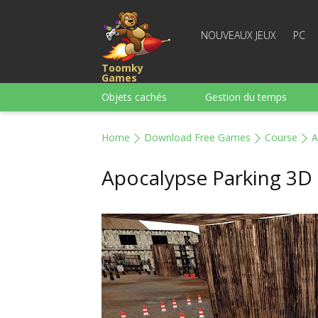
NOUVEAUX JEUX
PC
Toomky
Games
Objets cachés
Gestion du temps
Course
Stratégie
Action
Home
Download Free Games
Course
A
Pour garçons
Famille
Casse-têt
Apocalypse Parking 3D