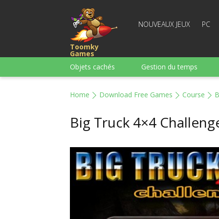
NOUVEAUX JEUX
PC
Toomky
Games
Objets cachés
Gestion du temps
Course
Stratégie
Action
Home
Download Free Games
Course
B
Pour garçons
Famille
Casse-têt
Big Truck 4×4 Challeng