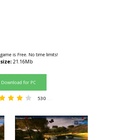
 game is Free. No time limits!
 size:
21.16Mb
Download for PC
530
4.07