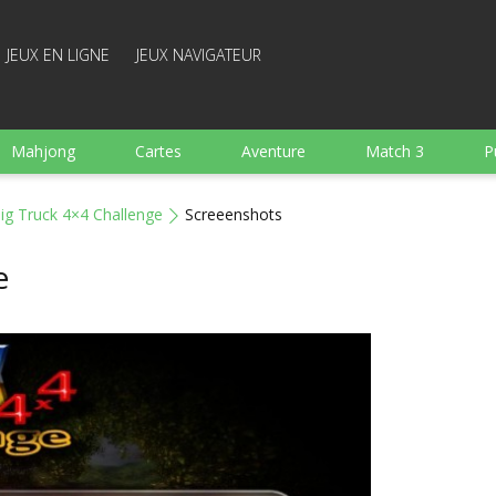
JEUX EN LIGNE
JEUX NAVIGATEUR
Mahjong
Cartes
Aventure
Match 3
P
Sports
Arcade
Cuisine
Tir
pour Enfant
ig Truck 4×4 Challenge
Screeenshots
e
Plateau
Arkanoid
Mots
e