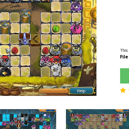
This
File