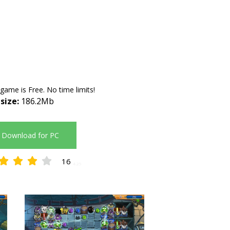
 game is Free. No time limits!
 size:
186.2Mb
Download for PC
16
4.25