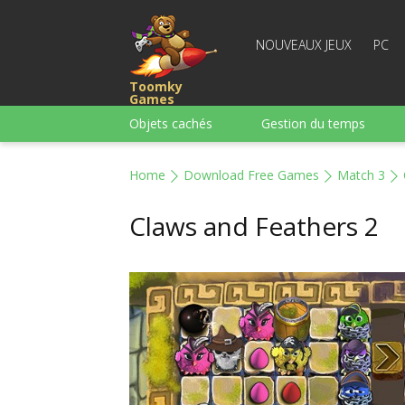
NOUVEAUX JEUX
PC
Toomky
Games
Objets cachés
Gestion du temps
Course
Stratégie
Action
Home
Download Free Games
Match 3
Pour garçons
Famille
Casse-têt
Claws and Feathers 2