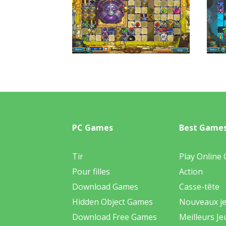
PC Games
Best Game
Tir
Play Online
Pour filles
Action
Download Games
Casse-tête
Hidden Object Games
Nouveaux j
Download Free Games
Meilleurs Je