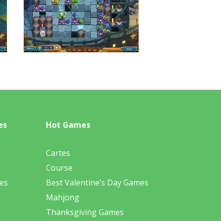
es
Hot Games
Cartes
Course
es
Best Valentine’s Day Games
Mahjong
Thanksgiving Games