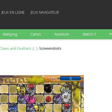
JEUX EN LIGNE
JEUX NAVIGATEUR
Mahjong
Cartes
Aventure
Match 3
P
Sports
Arcade
Cuisine
Tir
pour Enfant
Claws and Feathers 2
Screeenshots
e
Plateau
Arkanoid
Mots