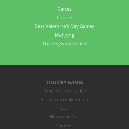
Cartes
Course
Best Valentine’s Day Games
Mahjong
Thanksgiving Games
TOOMKY GAMES
Conditions d’utilisation
Politique de confidentialité
CLUF
Nous contacter
Nouvelles